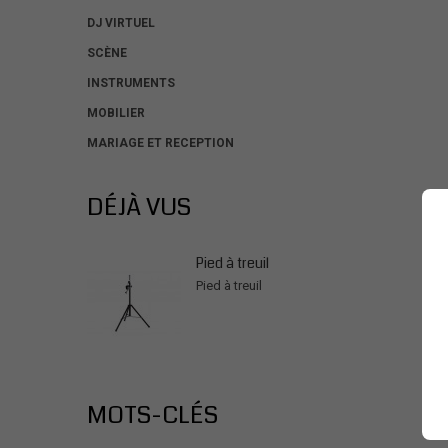
DJ VIRTUEL
SCÈNE
INSTRUMENTS
MOBILIER
MARIAGE ET RECEPTION
DÉJÀ VUS
Pied à treuil
Pied à treuil
MOTS-CLÉS