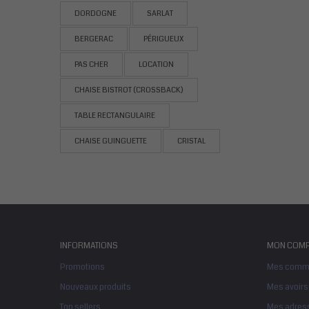
DORDOGNE
SARLAT
BERGERAC
PÉRIGUEUX
PAS CHER
LOCATION
CHAISE BISTROT (CROSSBACK)
TABLE RECTANGULAIRE
CHAISE GUINGUETTE
CRISTAL
INFORMATIONS
MON COMP
Promotions
Mes comm
Nouveaux produits
Mes avoirs
Top sellers
Mes adres