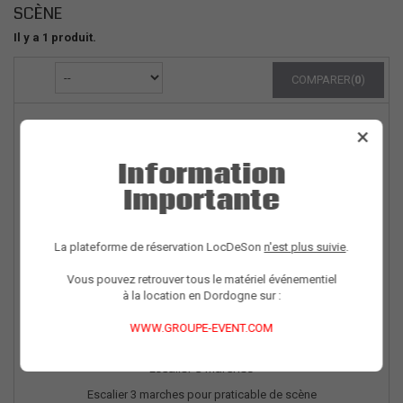
SCÈNE
Il y a 1 produit.
COMPARER(
0
)
×
Information
Importante
La plateforme de réservation LocDeSon
n'est plus suivie
.
Vous pouvez retrouver tous le matériel événementiel
à la location en Dordogne sur :
WWW.GROUPE-EVENT.COM
Escalier 3 marches
Escalier 3 marches pour praticable de scène