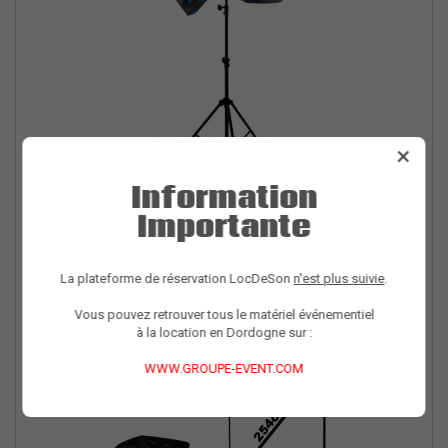
×
Information
Importante
2 effets à led + pied
2 effets à led + pied
49,00 €
La plateforme de réservation LocDeSon
n'est plus suivie
.
Vous pouvez retrouver tous le matériel événementiel
à la location en Dordogne sur :
WWW.GROUPE-EVENT.COM