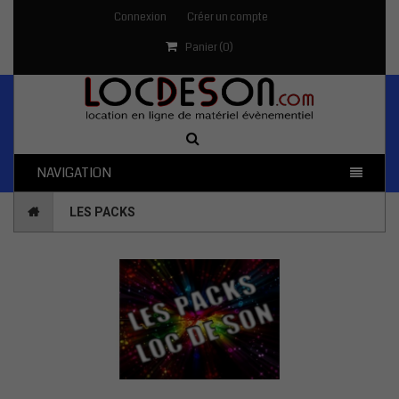
Connexion
Créer un compte
Panier (
0
)
NAVIGATION
LES PACKS