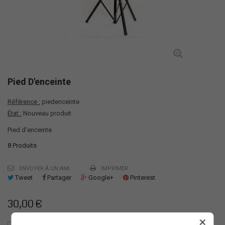
Pied D'enceinte
Référence :
piedenceinte
État :
Nouveau produit
Pied d'enceinte
8
Produits
ENVOYER À UN AMI
IMPRIMER
Tweet
Partager
Google+
Pinterest
30,00 €
×