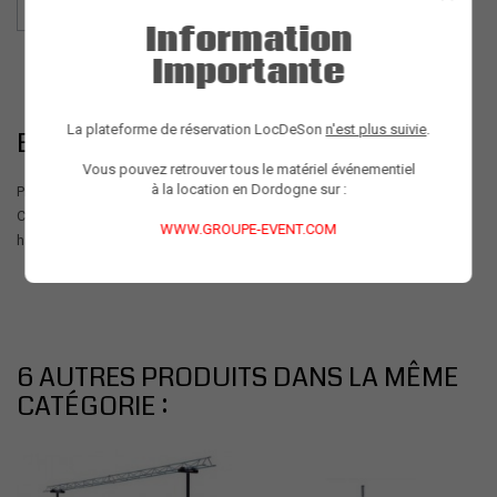
Information
Importante
La plateforme de réservation LocDeSon
n'est plus suivie
.
EN SAVOIR PLUS SUR LE PRODUIT
Vous pouvez retrouver tous le matériel événementiel
à la location en Dordogne sur :
Pied d'enceinte
Charge maximum de 30 Kg
WWW.GROUPE-EVENT.COM
hauteur maximum de 2 mètres
6 AUTRES PRODUITS DANS LA MÊME
CATÉGORIE :