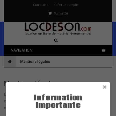
Connexion
Créer un compte
Panier (
0
)
NAVIGATION
Mentions légales
Mentions légales
×
Crédits
Information
Conception et production :
Importante
Cette boutique de location en ligne a été créée par la SARL "MV Group".