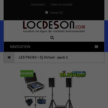
Connexion
Créer un compte
Panier (
0
)
NAVIGATION
LES PACKS
Dj Virtuel - pack 2
NOUVEAU