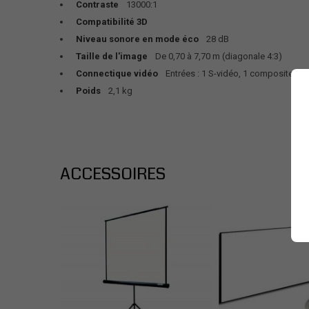
Contraste
13000:1
Compatibilité 3D
Niveau sonore en mode éco
28 dB
Taille de l'image
De 0,70 à 7,70 m (diagonale 4:3)
Connectique vidéo
Entrées : 1 S-vidéo, 1 composite, 1
Poids
2,1 kg
ACCESSOIRES