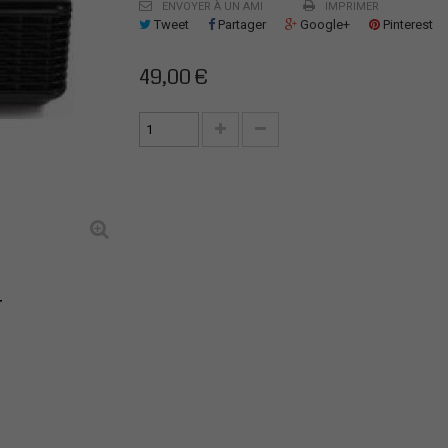
ENVOYER À UN AMI
IMPRIMER
Tweet
Partager
Google+
Pinterest
49,00 €
T