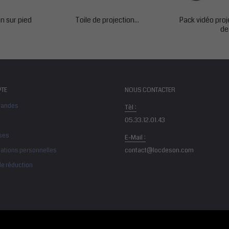
n sur pied
Toile de projection...
Pack vidéo proj
de.
TE
NOUS CONTACTER
andes
Tèl :
05.33.12.01.43
ses
E-Mail :
ations personnelles
contact@locdeson.com
e réduction