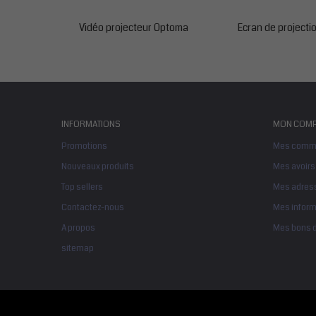
Vidéo projecteur Optoma
Ecran de projectio
INFORMATIONS
MON COMP
Promotions
Mes comm
Nouveaux produits
Mes avoirs
Top sellers
Mes adres
Contactez-nous
Mes inform
A propos
Mes bons d
sitemap