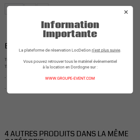
×
Information
Importante
EN SAVOIR PLUS SUR LE PRODUIT
La plateforme de réservation LocDeSon
n'est plus suivie
.
Toile de projection sur structure.
Vous pouvez retrouver tous le matériel événementiel
Taille de l'écran de projection : 2 mètres / 3 mètres
à la location en Dordogne sur :
- Toille avec oeillets.
WWW.GROUPE-EVENT.COM
- Structure d'accroche disponible :
CLIQUEZ ICI
4 AUTRES PRODUITS DANS LA MÊME