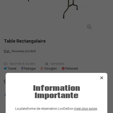
Table Rectangulaire
État :
Nouveau produit
ENVOYER À UN AMI
IMPRIMER
Tweet
Partager
Google+
Pinterest
×
9,00 €
Information
Importante
183 X 76 cm (8 personnes)
200 X 90 cm (10 personnes)
La plateforme de réservation LocDeSon
n'est plus suivie
.