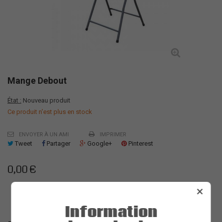
Mange Debout
État :
Nouveau produit
Ce produit n'est plus en stock
ENVOYER À UN AMI
IMPRIMER
Tweet
Partager
Google+
Pinterest
0,00 €
×
Information