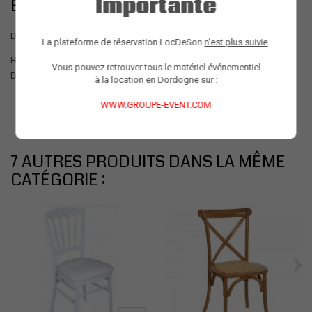
Importante
EN SAVOIR PLUS SUR LE PRODUIT
Dimensions
La plateforme de réservation LocDeSon
n'est plus suivie
.
Hauteur : 110cm
Vous pouvez retrouver tous le matériel événementiel
Diagonale : 80cm
à la location en Dordogne sur :
WWW.GROUPE-EVENT.COM
7 AUTRES PRODUITS DANS LA MÊME
CATÉGORIE :