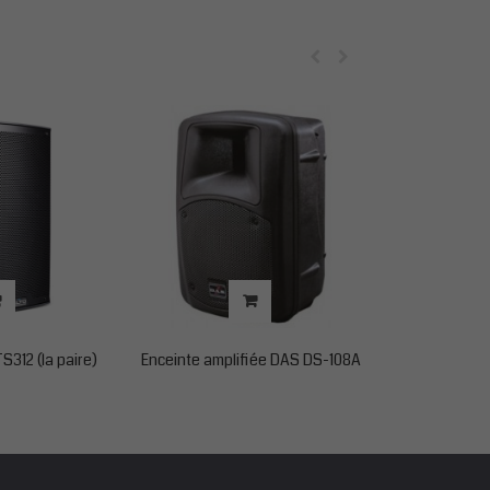
S312 (la paire)
Enceinte amplifiée DAS DS-108A
Enceintes JBL