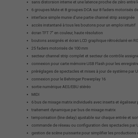
sans distorsion interne et une latence proche de zéro entre l
6 groupes Mute et 8 groupes DCA sur 8 faders motorisés 
interface simple munie d'une partie channel strip assignée
accès instantané à tous les boutons pour un emploi intuitif
écran TFT 7'' en couleur, haute résolution
boutons assignés et écran LCD graphique rétroéclairé en R
25 faders motorisés de 100 mm
secteur channel strip complet et secteur de contrôle assign
connexion pour carte mémoire USB Flash pour les enregis
préréglages de spectacles et mises à jour de système par 
connexion pour le Behringer Powerplay 16
sortie numérique AES/EBU stéréo
MIDI
6 bus de mixage matrix individuels avec inserts et égaliseu
traitement dynamique par bus de mixage matrix
temporisation (line delay) ajustable sur chaque entrée et so
commande de réseau ou configuration des spectacles par USB 
gestion de scène puissante pour simplifier les production