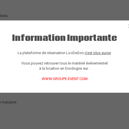
ables
 6 bandes
Information Importante
plémentaires
La plateforme de réservation LocDeSon
n'est plus suivie
.
Vous pouvez retrouver tous le matériel événementiel
à la location en Dordogne sur :
WWW.GROUPE-EVENT.COM
 livrée)
s interfaces de réseau
es marques