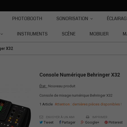
PHOTOBOOTH
SONORISATION
ÉCLAIRAG
INSTRUMENTS
SCÈNE
MOBILIER
M
ger X32
Console Numérique Behringer X32
État :
Nouveau produit
Console de mixage numérique Behringer X32
1
Article
Attention : dernières pièces disponibles !
ENVOYER À UN AMI
IMPRIMER
Tweet
Partager
Google+
Pinterest