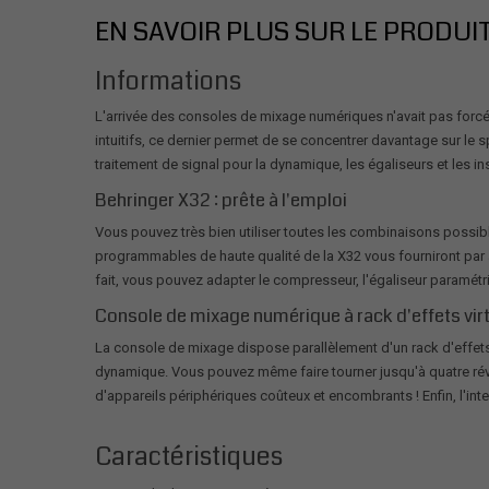
EN SAVOIR PLUS SUR LE PRODUI
Informations
L'arrivée des consoles de mixage numériques n'avait pas forcém
intuitifs, ce dernier permet de se concentrer davantage sur le
traitement de signal pour la dynamique, les égaliseurs et les in
Behringer X32 : prête à l'emploi
Vous pouvez très bien utiliser toutes les combinaisons possi
programmables de haute qualité de la X32 vous fourniront par 
fait, vous pouvez adapter le compresseur, l'égaliseur paramétr
Console de mixage numérique à rack d'effets vir
La console de mixage dispose parallèlement d'un rack d'effets 
dynamique. Vous pouvez même faire tourner jusqu'à quatre réver
d'appareils périphériques coûteux et encombrants ! Enfin, l'inte
Caractéristiques