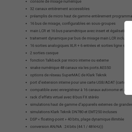
console de mixage numérique
32 canaux entièrement accessibles
préamplis de micro haut de gamme entièrement programm
16 bus de mixage, configurables en sous-groupes
main LCR et 16 bus paramétrique avec insert et égalisation
traitement dynamique par bus de mixage main LCR inclus
16 sorties analogiques XLR + 6 entrées et sorties ligne sup
2 sorties casque
fonction Talkback par micro interne ou externe
snake numérique 48 canaux via les ports AES50
options de réseau SuperMAC de Klark Teknik
port d'extension interne pour une carte USB/ADAT (carte USB
compatible avec enregistreur à 16 canaux autonome et autre
rack d'effets virtuel avec 8 bus FX stéréo
simulations haut de gamme d'appareils externes de grand
simulations Klark Teknik DN780 et EMT250 incluses
DSP « floating-point » 40 bits, plage dynamique illimitée
conversion AN/NA : 24 bits (44.1 / 48 kHz))