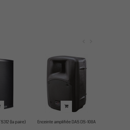
S312 (la paire)
Enceinte amplifiée DAS DS-108A
Enceintes JBL