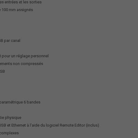
es entrées et les sorties
de 100 mm assignés
GB par canal
é pour un réglage personnel
trements non compressés
USB
r paramétrique 6 bandes
rtie physique
et Ethernet à l'aide du logiciel Remote Editor (inclus)
s complexes