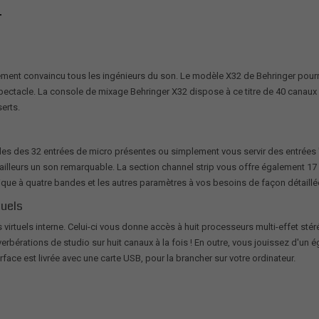
T
ent convaincu tous les ingénieurs du son. Le modèle X32 de Behringer pourrait
 spectacle. La console de mixage Behringer X32 dispose à ce titre de 40 canaux
serts.
bles des 32 entrées de micro présentes ou simplement vous servir des entrées
ailleurs un son remarquable. La section channel strip vous offre également 17
ique à quatre bandes et les autres paramètres à vos besoins de façon détaillé
tuels
virtuels interne. Celui-ci vous donne accès à huit processeurs multi-effet sté
bérations de studio sur huit canaux à la fois ! En outre, vous jouissez d'un é
rface est livrée avec une carte USB, pour la brancher sur votre ordinateur.