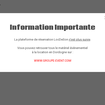
T
Information Importante
La plateforme de réservation LocDeSon
n'est plus suivie
.
Vous pouvez retrouver tous le matériel événementiel
à la location en Dordogne sur :
WWW.GROUPE-EVENT.COM