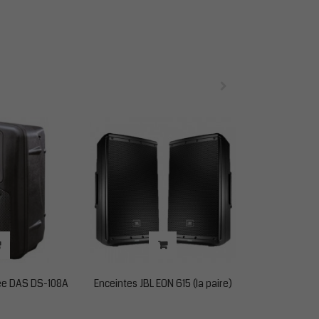
iée DAS DS-108A
Enceintes JBL EON 615 (la paire)
Enceintes JBL