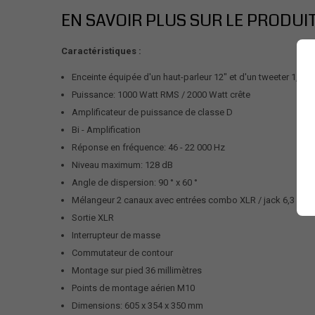
EN SAVOIR PLUS SUR LE PRODUI
Caractéristiques :
Enceinte équipée d'un haut-parleur 12" et d'un tweeter 1,5"
Puissance: 1000 Watt RMS / 2000 Watt crête
Amplificateur de puissance de classe D
Bi - Amplification
Réponse en fréquence: 46 - 22 000 Hz
Niveau maximum: 128 dB
Angle de dispersion: 90 ° x 60 °
Mélangeur 2 canaux avec entrées combo XLR / jack 6,3 mm
Sortie XLR
Interrupteur de masse
Commutateur de contour
Montage sur pied 36 millimètres
Points de montage aérien M10
Dimensions: 605 x 354 x 350 mm