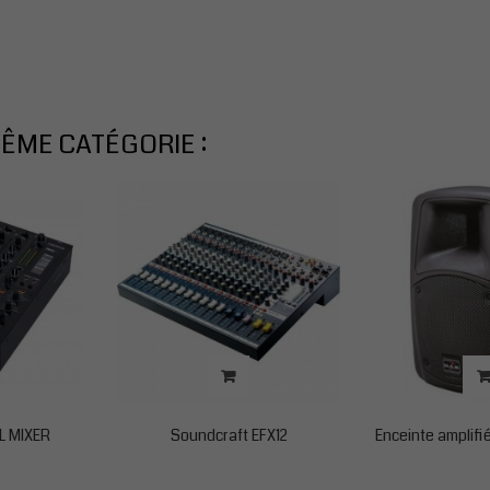
ÊME CATÉGORIE :
L MIXER
Soundcraft EFX12
Enceinte amplif