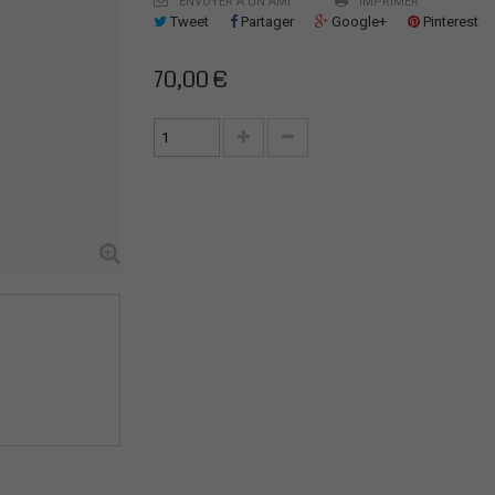
ENVOYER À UN AMI
IMPRIMER
Tweet
Partager
Google+
Pinterest
70,00 €