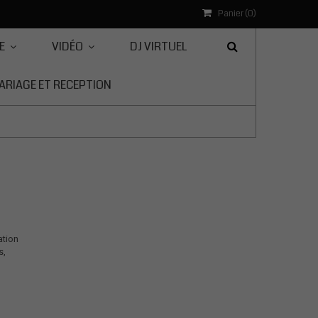
Panier (
0
)
E
VIDÉO
DJ VIRTUEL
ARIAGE ET RECEPTION
ation
s,