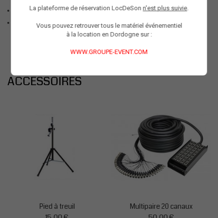
La plateforme de réservation LocDeSon
n'est plus suivie
.
Dimensions: 200 x 200 x 140mm (210mm avec étrier)
Poids: 1,7 kg
Vous pouvez retrouver tous le matériel événementiel
à la location en Dordogne sur :
WWW.GROUPE-EVENT.COM
ACCESSOIRES
Pied à treuil
Multipaire 20 canaux
15,00 €
50,00 €