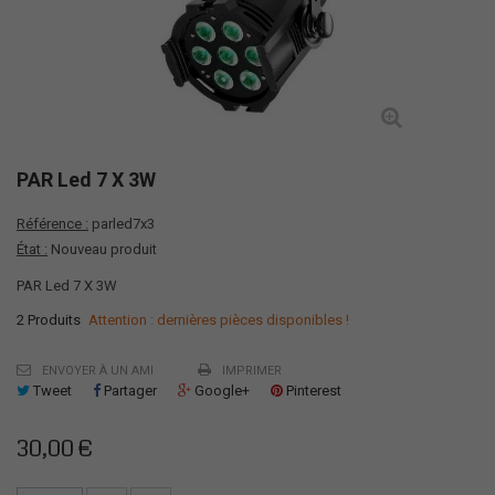
PAR Led 7 X 3W
Référence :
parled7x3
État :
Nouveau produit
PAR Led 7 X 3W
2
Produits
Attention : dernières pièces disponibles !
ENVOYER À UN AMI
IMPRIMER
Tweet
Partager
Google+
Pinterest
30,00 €