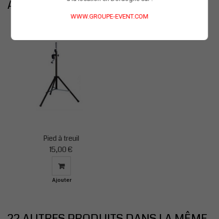
ACCESSOIRES
WWW.GROUPE-EVENT.COM
Pied à treuil
15,00 €
Ajouter
au
panier
22 AUTRES PRODUITS DANS LA MÊME