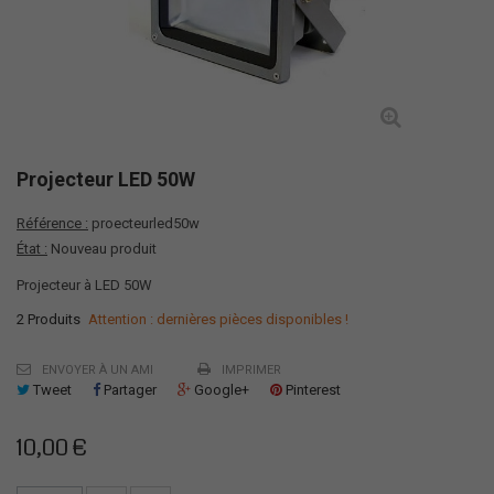
Projecteur LED 50W
Référence :
proecteurled50w
État :
Nouveau produit
Projecteur à LED 50W
2
Produits
Attention : dernières pièces disponibles !
ENVOYER À UN AMI
IMPRIMER
Tweet
Partager
Google+
Pinterest
10,00 €