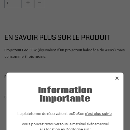
EN SAVOIR PLUS SUR LE PRODUIT
Projecteur Led 50W (équivalent d'un projecteur halogène de 400W) mais
consomme 8 fois moins.
×
Pour éclairage intérieur comme extérieur allées, cocktail, repas...
Information
Importante
Eclairage Blanc Froid
La plateforme de réservation LocDeSon
n'est plus suivie
.
Vous pouvez retrouver tous le matériel événementiel
à la location en Dordogne sur :