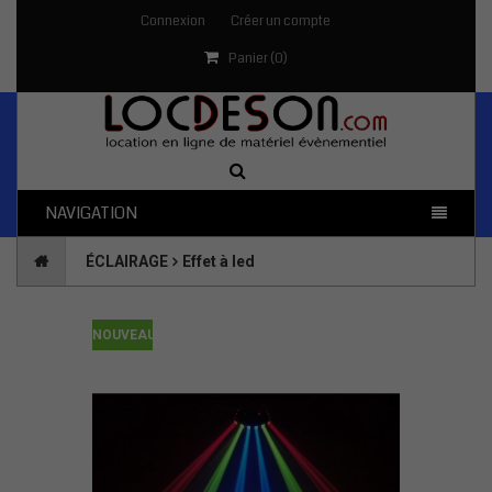
Connexion
Créer un compte
Panier (
0
)
NAVIGATION
ÉCLAIRAGE
Effet à led
NOUVEAU