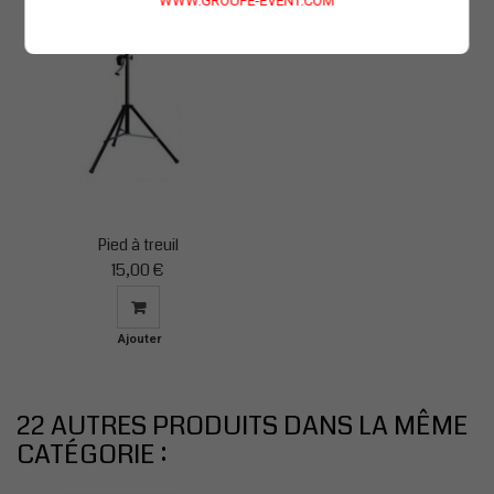
WWW.GROUPE-EVENT.COM
Pied à treuil
15,00 €
Ajouter
au
panier
22 AUTRES PRODUITS DANS LA MÊME
CATÉGORIE :