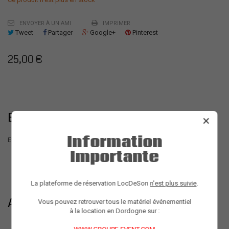
ENVOYER À UN AMI
IMPRIMER
Tweet
Partager
Google+
Pinterest
25,00 €
EN SAVOIR PLUS SUR LE PRODUIT
×
Information
Effet à led réagissant sur la musique. Parfait pour soirée dansante.
Importante
La plateforme de réservation LocDeSon
n'est plus suivie
.
ACCESSOIRES
Vous pouvez retrouver tous le matériel événementiel
à la location en Dordogne sur :