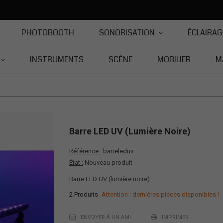
PHOTOBOOTH
SONORISATION
ÉCLAIRAG
INSTRUMENTS
SCÈNE
MOBILIER
M
Barre LED UV (lumière Noire)
Référence :
barreleduv
État :
Nouveau produit
Barre LED UV (lumière noire)
2
Produits
Attention : dernières pièces disponibles !
ENVOYER À UN AMI
IMPRIMER