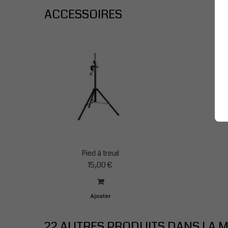
ACCESSOIRES
Pied à treuil
15,00 €
Ajouter
au
panier
22 AUTRES PRODUITS DANS LA M