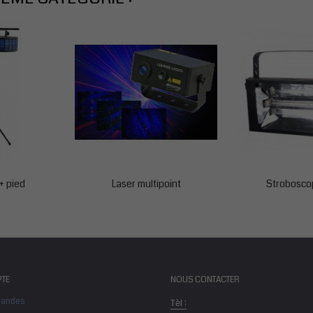
 + pied
Laser multipoint
Strobosco
TE
NOUS CONTACTER
andes
Tèl :