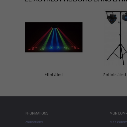
Effet à led
2 effets à led
INFORMATIONS
MON COMP
Promotions
Mes comm