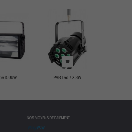
pe 1500W
PAR Led 7 X 3W
PAR Led
NOS MOYENS DE PAIEMENT